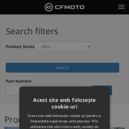
Skip
Tog
to
nav
main
content
Search filters
Product Series
Search
Part Number
Search
Acest site web folosește
cookie-uri
Acest site web folosește cookie-uri pentru a
Product search
îmbunătăți experiența utilizatorului. Prin
utilizarea site-ului nostru web, sunteți de